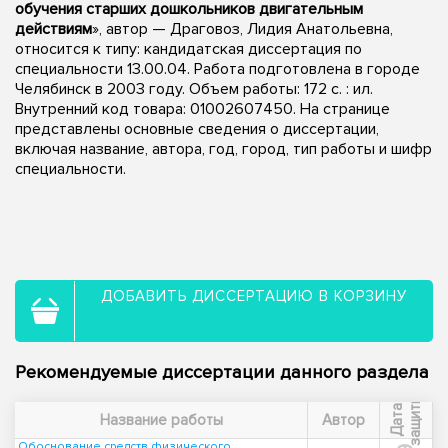
обучения старших дошкольников двигательным
действиям
», автор — Драговоз, Лидия Анатольевна,
относится к типу: кандидатская диссертация по
специальности 13.00.04. Работа подготовлена в городе
Челябинск в 2003 году. Объем работы: 172 с. : ил.
Внутренний код товара: 01002607450. На странице
представлены основные сведения о диссертации,
включая название, автора, год, город, тип работы и шифр
специальности.
ДОБАВИТЬ ДИССЕРТАЦИЮ В КОРЗИНУ
Рекомендуемые диссертации данного раздела
ы
Д
а
т
а
з
а
щ
и
т
Название работы
Автор
Обоснование средств физического