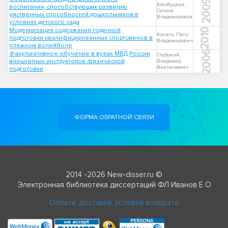
2009
Кособуцкая,
воспитания, способствующих развитию
Галина
умственных способностей дошкольников в
Владимировна
условиях детского сада
Модернизация содержания годичной
2010
Коляго, Петр
подготовки квалифицированных спортсменов в
Владимирович
пляжном волейболе
2006
Факультативное обучение в вузах МВД России
Глубокий,
внештатных инструкторов физической
Владимир
Анатольевич
подготовки
ФОРМА ОБРАТНОЙ СВЯЗИ
2014 -2026 New-disser.ru ©
Электронная библиотека диссертаций ФЛ Иванов Е О
Оплата, доставка, условия возврата