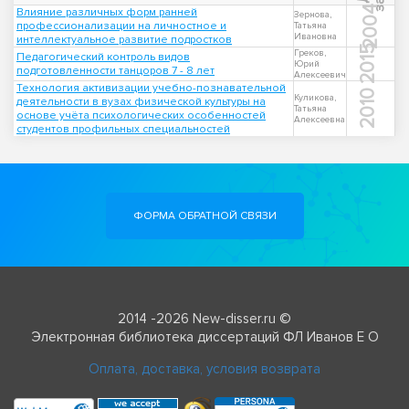
2004
Влияние различных форм ранней
Зернова,
профессионализации на личностное и
Татьяна
Ивановна
интеллектуальное развитие подростков
2015
Греков,
Педагогический контроль видов
Юрий
подготовленности танцоров 7 - 8 лет
Алексеевич
Технология активизации учебно-познавательной
2010
Куликова,
деятельности в вузах физической культуры на
Татьяна
основе учёта психологических особенностей
Алексеевна
студентов профильных специальностей
ФОРМА ОБРАТНОЙ СВЯЗИ
2014 -2026 New-disser.ru ©
Электронная библиотека диссертаций ФЛ Иванов Е О
Оплата, доставка, условия возврата