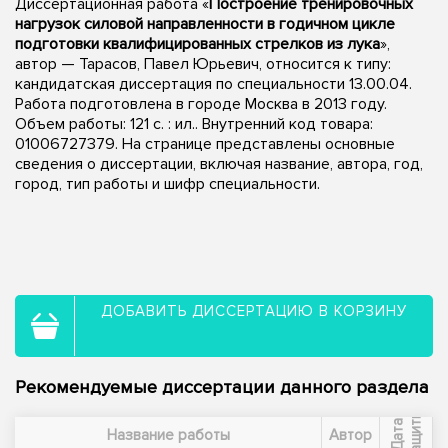
Диссертационная работа «
Построение тренировочных
нагрузок силовой направленности в годичном цикле
подготовки квалифицированных стрелков из лука
»,
автор — Тарасов, Павел Юрьевич, относится к типу:
кандидатская диссертация по специальности 13.00.04.
Работа подготовлена в городе Москва в 2013 году.
Объем работы: 121 с. : ил.. Внутренний код товара:
01006727379. На странице представлены основные
сведения о диссертации, включая название, автора, год,
город, тип работы и шифр специальности.
ДОБАВИТЬ ДИССЕРТАЦИЮ В КОРЗИНУ
Рекомендуемые диссертации данного раздела
ы
Д
а
т
а
з
а
щ
и
т
Название работы
Автор