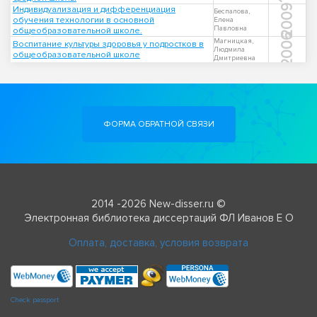
2009
Индивидуализация и дифференциация
Беспалова,
обучения технологии в основной
Елена
Павловна
общеобразовательной школе.
2006
Магницкая,
Воспитание культуры здоровья у подростков в
Людмила
общеобразовательной школе
Дмитриевна
ФОРМА ОБРАТНОЙ СВЯЗИ
2014 -2026 New-disser.ru ©
Электронная библиотека диссертаций ФЛ Иванов Е О
Оплата, доставка, условия возврата
Check passport