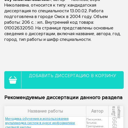
Николаевна, относится к типу: кандидатская
диссертация по специальности 13.00.02. Работа
подготовлена в городе Омск в 2004 году. Объем
работы: 206 с. : ил.. Внутренний код товара:
01002632050. На странице представлены основные
сведения о диссертации, включая название, автора, год,
город, тип работы и шифр специальности.
ДОБАВИТЬ ДИССЕРТАЦИЮ В КОРЗИНУ
Рекомендуемые диссертации данного раздела
ы
Д
а
т
а
з
а
щ
и
т
Название работы
Автор
Методика обучения и использования
1999
Пискунова,
мультимедиа систем в курсе информатики
Татьяна
Григорьевна
средней школы