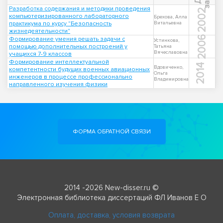
Разработка содержания и методики проведения
2002
компьютеризированного лабораторного
Брехова, Алла
практикума по курсу "Безопасность
Витальевна
жизнедеятельности"
2006
Формирование умения решать задачи с
Устинкова,
помощью дополнительных построений у
Татьяна
Вячеславовна
учащихся 7-9 классов
Формирование интеллектуальной
2014
Вдовиченко,
компетентности будущих военных авиационных
Ольга
инженеров в процессе профессионально
Владимировна
направленного изучения физики
ФОРМА ОБРАТНОЙ СВЯЗИ
2014 -2026 New-disser.ru ©
Электронная библиотека диссертаций ФЛ Иванов Е О
Оплата, доставка, условия возврата