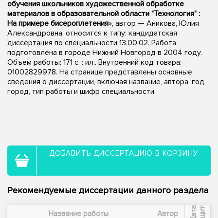
обучения школьников художественной обработке
материалов в образовательной области "Технология" :
На примере бисероплетения
», автор — Аникова, Юлия
Александровна, относится к типу: кандидатская
диссертация по специальности 13.00.02. Работа
подготовлена в городе Нижний Новгород в 2004 году.
Объем работы: 171 с. : ил.. Внутренний код товара:
01002829978. На странице представлены основные
сведения о диссертации, включая название, автора, год,
город, тип работы и шифр специальности.
ДОБАВИТЬ ДИССЕРТАЦИЮ В КОРЗИНУ
Рекомендуемые диссертации данного раздела
ы
Д
а
т
а
з
а
щ
и
т
Название работы
Автор