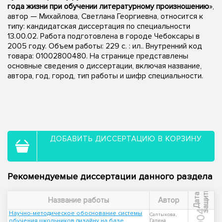
года жизни при обучении литературному произношению
»,
автор — Михайлова, Светлана Георгиевна, относится к
типу: кандидатская диссертация по специальности
13.00.02. Работа подготовлена в городе Чебоксары в
2005 году. Объем работы: 229 с. : ил.. Внутренний код
товара: 01002800480. На странице представлены
основные сведения о диссертации, включая название,
автора, год, город, тип работы и шифр специальности.
ДОБАВИТЬ ДИССЕРТАЦИЮ В КОРЗИНУ
Рекомендуемые диссертации данного раздела
ы
Д
а
т
а
з
а
щ
и
т
Название работы
Автор
2004
Научно-методическое обоснование системы
Салтыкова,
обучения школьников дизайну на базе
Галина