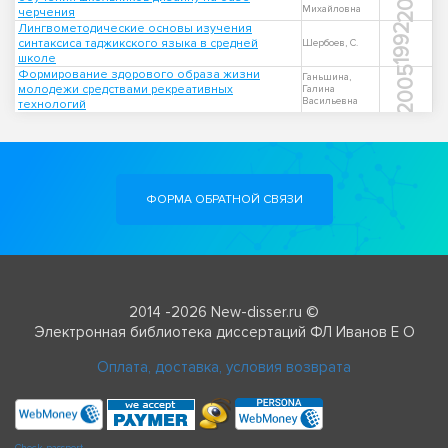
Михайловна
черчения
Лингвометодические основы изучения
1992
синтаксиса таджикского языка в средней
Шербоев, С.
школе
2005
Формирование здорового образа жизни
Ганьшина,
молодежи средствами рекреативных
Галина
Васильевна
технологий
ФОРМА ОБРАТНОЙ СВЯЗИ
2014 -2026 New-disser.ru ©
Электронная библиотека диссертаций ФЛ Иванов Е О
Оплата, доставка, условия возврата