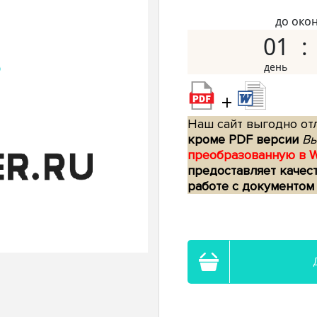
до око
01
+
Наш сайт выгодно отл
кроме PDF версии
Вы
преобразованную в 
предоставляет качес
работе с документом