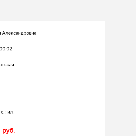
я Александровна
.00.02
атская
с. : ил.
 руб.