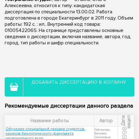
Алексеевна, относится к типу: кандидатская
диссертация по специальности 13.00.02. Работа
подготовлена в городе Екатеринбург в 2011 году. Объем
работы: 192 с. : ил.. Внутренний код товара:
01005422065. На странице представлены основные
сведения о диссертации, включая название, автора, год,
город, тип работы и шифр специальности.
ДОБАВИТЬ ДИССЕРТАЦИЮ В КОРЗИНУ
Рекомендуемые диссертации данного раздела
ы
Д
а
т
а
з
а
щ
и
т
Название работы
Автор
Обучение специальной лексике студентов-
1998
Сейтенова,
казахов биологического факультета
Бальжан
Салимовна
национального вуза