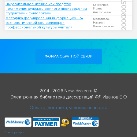
2005
Выразительное чтение как средство
Кочергина,
постижения художественного произведения
Ирина
Анатольевна
студентами - филологами
2000
Методика формирования информационно-
Молоткова,
технологической составляющей
Наталия
Вячеславовна
профессиональной культуры учителя
ФОРМА ОБРАТНОЙ СВЯЗИ
2014 -2026 New-disser.ru ©
Электронная библиотека диссертаций ФЛ Иванов Е О
Оплата, доставка, условия возврата
Check passport