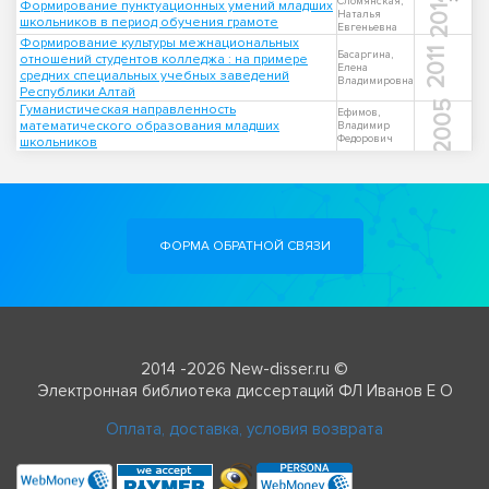
2014
Сломянская,
Формирование пунктуационных умений младших
Наталья
школьников в период обучения грамоте
Евгеньевна
Формирование культуры межнациональных
2011
Басаргина,
отношений студентов колледжа : на примере
Елена
средних специальных учебных заведений
Владимировна
Республики Алтай
2005
Гуманистическая направленность
Ефимов,
математического образования младших
Владимир
Федорович
школьников
ФОРМА ОБРАТНОЙ СВЯЗИ
2014 -2026 New-disser.ru ©
Электронная библиотека диссертаций ФЛ Иванов Е О
Оплата, доставка, условия возврата