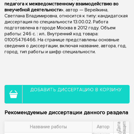
педагога к межведомственному взаимодействию во
внеучебной деятельности
», автор — Верейкина,
Светлана Владимировна, относится к типу: кандидатская
диссертация по специальности 13.00.02. Работа
подготовлена в городе Москва в 2012 году. Объем
работы: 246 с. : ил.. Внутренний код товара:
01005476466. На странице представлены основные
сведения о диссертации, включая название, автора, год,
город, тип работы и шифр специальности.
ДОБАВИТЬ ДИССЕРТАЦИЮ В КОРЗИНУ
Рекомендуемые диссертации данного раздела
ы
Д
а
т
а
з
а
щ
и
т
Название работы
Автор