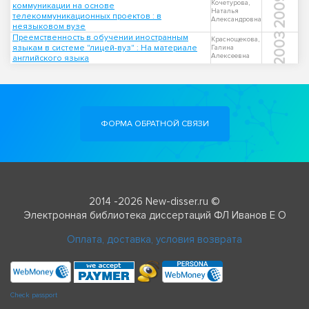
2009
Кочетурова,
коммуникации на основе
Наталья
телекоммуникационных проектов : в
Александровна
неязыковом вузе
2003
Преемственность в обучении иностранным
Краснощекова,
языкам в системе "лицей-вуз" : На материале
Галина
Алексеевна
английского языка
ФОРМА ОБРАТНОЙ СВЯЗИ
2014 -2026 New-disser.ru ©
Электронная библиотека диссертаций ФЛ Иванов Е О
Оплата, доставка, условия возврата
Check passport