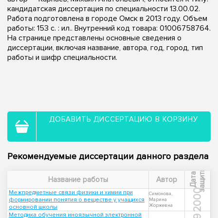
кандидатская диссертация по специальности 13.00.02.
Работа подготовлена в городе Омск в 2013 году. Объем
работы: 153 с. : ил.. Внутренний код товара: 01006758764.
На странице представлены основные сведения о
диссертации, включая название, автора, год, город, тип
работы и шифр специальности.
ДОБАВИТЬ ДИССЕРТАЦИЮ В КОРЗИНУ
Рекомендуемые диссертации данного раздела
ы
Д
а
т
а
з
а
щ
и
т
Название работы
Автор
2000
Межпредметные связи физики и химии при
Симонова,
формировании понятия о веществе у учащихся
Марина
Жоржевна
основной школы
Методика обучения иноязычной электронной