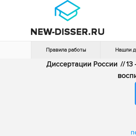
Правила работы
Нашли 
Диссертации России
//
13
восп
п