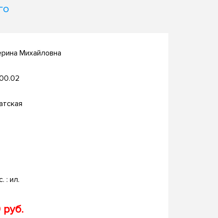
го
ерина Михайловна
.00.02
атская
. : ил.
 руб.