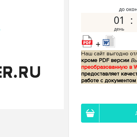
до око
01
+
Наш сайт выгодно отл
кроме PDF версии
Вы
преобразованную в 
предоставляет качес
работе с документом