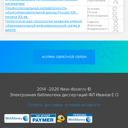
Нургаяновна
математики
Профессиональная направленность
2013
Кутепова,
общеобразовательной школы России XIX -
Оксана
Александровна
начала XX вв.
2006
Педагогическая технология развития единой
Сафонов,
образовательной информационной среды в
Александр
Владимирович
школе
ФОРМА ОБРАТНОЙ СВЯЗИ
2014 -2026 New-disser.ru ©
Электронная библиотека диссертаций ФЛ Иванов Е О
Оплата, доставка, условия возврата