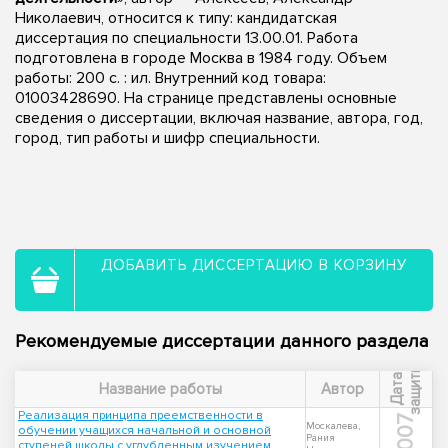
Николаевич, относится к типу: кандидатская
диссертация по специальности 13.00.01. Работа
подготовлена в городе Москва в 1984 году. Объем
работы: 200 c. : ил. Внутренний код товара:
01003428690. На странице представлены основные
сведения о диссертации, включая название, автора, год,
город, тип работы и шифр специальности.
ДОБАВИТЬ ДИССЕРТАЦИЮ В КОРЗИНУ
Рекомендуемые диссертации данного раздела
ы
Д
а
т
а
з
а
щ
и
т
Название работы
Автор
Реализация принципа преемственности в
2007
Москалева,
обучении учащихся начальной и основной
Рания
ступеней школы с углубленным изучением