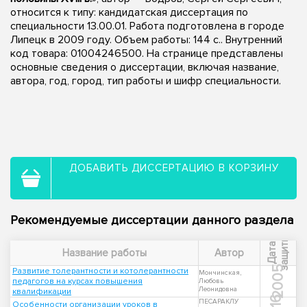
относится к типу: кандидатская диссертация по
специальности 13.00.01. Работа подготовлена в городе
Липецк в 2009 году. Объем работы: 144 с.. Внутренний
код товара: 01004246500. На странице представлены
основные сведения о диссертации, включая название,
автора, год, город, тип работы и шифр специальности.
ДОБАВИТЬ ДИССЕРТАЦИЮ В КОРЗИНУ
Рекомендуемые диссертации данного раздела
ы
Д
а
т
а
з
а
щ
и
т
Название работы
Автор
2005
Развитие толерантности и котолерантности
Мончинская,
педагогов на курсах повышения
Любовь
Леонидовна
квалификации
ПЕСАРАКЛУ
Особенности организации уроков в