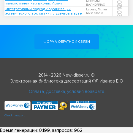
2016
МОСЛИМ
малокомплектных школах Ирана
ВАЛИОЛЛАХ
2010
Интегративный подход к организации
Царева, Лилия
эстетического воспитания студентов в вузе
Михайловна
ФОРМА ОБРАТНОЙ СВЯЗИ
2014 -2026 New-disser.ru ©
Электронная библиотека диссертаций ФЛ Иванов Е О
Оплата, доставка, условия возврата
Check passport
Время генерации: 0.199, запросов: 962