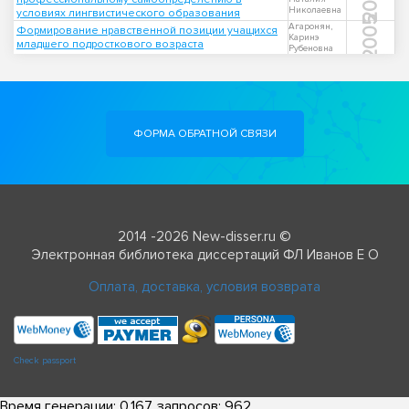
Николаевна
условиях лингвистического образования
2005
Агаронян,
Формирование нравственной позиции учащихся
Каринэ
младшего подросткового возраста
Рубеновна
ФОРМА ОБРАТНОЙ СВЯЗИ
2014 -2026 New-disser.ru ©
Электронная библиотека диссертаций ФЛ Иванов Е О
Оплата, доставка, условия возврата
Check passport
Время генерации: 0.167, запросов: 962