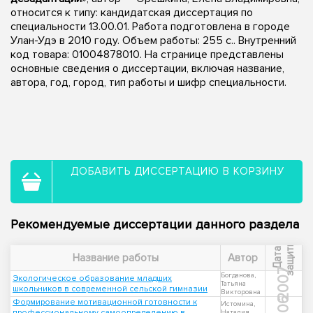
относится к типу: кандидатская диссертация по
специальности 13.00.01. Работа подготовлена в городе
Улан-Удэ в 2010 году. Объем работы: 255 с.. Внутренний
код товара: 01004878010. На странице представлены
основные сведения о диссертации, включая название,
автора, год, город, тип работы и шифр специальности.
ДОБАВИТЬ ДИССЕРТАЦИЮ В КОРЗИНУ
Рекомендуемые диссертации данного раздела
ы
Д
а
т
а
з
а
щ
и
т
Название работы
Автор
2007
Богданова,
Экологическое образование младших
Татьяна
школьников в современной сельской гимназии
Викторовна
2006
Формирование мотивационной готовности к
Истомина,
профессиональному самоопределению в
Наталия