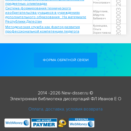
Николаевич
предметных олимпиадах
Система формирования технического
2003
Абдуллаев,
изобретательства учащихся в учреждениях
Абдулла
дополнительного образования : На материале
Бабаевич
Республики Дагестан
2000
Кузнецова,
Методическая служба как фактор развития
Ольга
профессиональной компетенции педагога
Зориктоевна
ФОРМА ОБРАТНОЙ СВЯЗИ
2014 -2026 New-disser.ru ©
Электронная библиотека диссертаций ФЛ Иванов Е О
Оплата, доставка, условия возврата