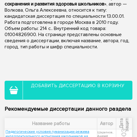
сохранения и развития здоровья школьников
», автор —
Волкова, Ольга Алексеевна, относится к типу:
кандидатская диссертация по специальности 13.00.01.
Работа подготовлена в городе Москва в 2010 году.
Объем работы: 214 с.. Внутренний код товара:
01004826900. На странице представлены основные
сведения о диссертации, включая название, автора, год,
город, тип работы и шифр специальности.
ДОБАВИТЬ ДИССЕРТАЦИЮ В КОРЗИНУ
Рекомендуемые диссертации данного раздела
ы
Д
а
т
а
з
а
щ
и
т
Название работы
Автор
2003
Педагогические условия гуманизации режима
Шарапков,
интеллектуального испытания школьников на
Андрей