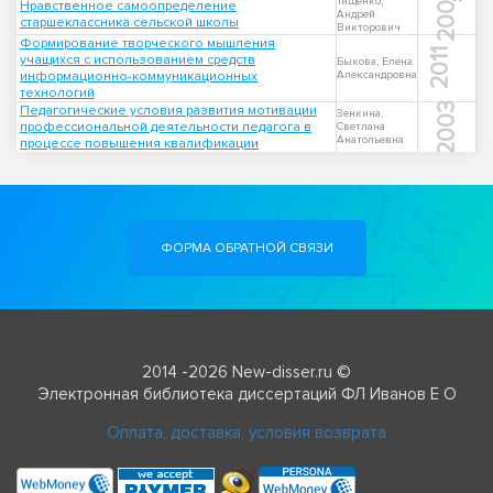
2000
Тищенко,
Нравственное самоопределение
Андрей
старшеклассника сельской школы
Викторович
Формирование творческого мышления
2011
учащихся с использованием средств
Быкова, Елена
информационно-коммуникационных
Александровна
технологий
2003
Педагогические условия развития мотивации
Зенкина,
профессиональной деятельности педагога в
Светлана
Анатольевна
процессе повышения квалификации
ФОРМА ОБРАТНОЙ СВЯЗИ
2014 -2026 New-disser.ru ©
Электронная библиотека диссертаций ФЛ Иванов Е О
Оплата, доставка, условия возврата