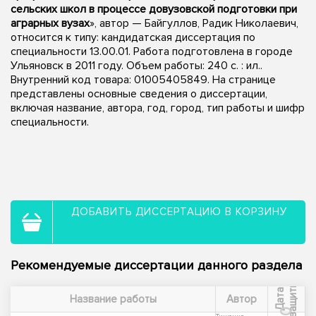
сельских школ в процессе довузовской подготовки при
аграрных вузах
», автор — Байгуллов, Радик Николаевич,
относится к типу: кандидатская диссертация по
специальности 13.00.01. Работа подготовлена в городе
Ульяновск в 2011 году. Объем работы: 240 с. : ил..
Внутренний код товара: 01005405849. На странице
представлены основные сведения о диссертации,
включая название, автора, год, город, тип работы и шифр
специальности.
ДОБАВИТЬ ДИССЕРТАЦИЮ В КОРЗИНУ
Рекомендуемые диссертации данного раздела
ы
Д
а
т
а
з
а
щ
и
т
Название работы
Автор