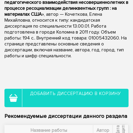
педагогического взаимодействия несовершеннолетних в
процессе ресоциализации делинквентных групп : на
материалах США
», автор — Кочеткова, Елена
Михайловна, относится к типу: кандидатская
диссертация по специальности 13.00.01. Работа
подготовлена в городе Коломна в 2011 году. Объем
работы: 194 с.. Внутренний код товара: 01005432060. На
странице представлены основные сведения о
диссертации, включая название, автора, год, город, тип
работы и шифр специальности.
ДОБАВИТЬ ДИССЕРТАЦИЮ В КОРЗИНУ
Рекомендуемые диссертации данного раздела
ы
Д
а
т
а
з
а
щ
и
т
Название работы
Автор