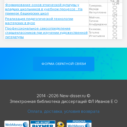
2005
Формирование основ этнической культуры у
Гумерова,
младших школьников в учебном процессе : На
Фарида
Фатхулловна
примере башкирских школ
2005
Мейчик,
Реализация педагогической технологии
Галина
мастерских в вузе
Альфредовна
2000
Профессиональное самоопределение
Екимова,
старшеклассников при изучении художественной
Татьяна
Игнатьевна
литературы
ФОРМА ОБРАТНОЙ СВЯЗИ
2014 -2026 New-disser.ru ©
Электронная библиотека диссертаций ФЛ Иванов Е О
Оплата, доставка, условия возврата