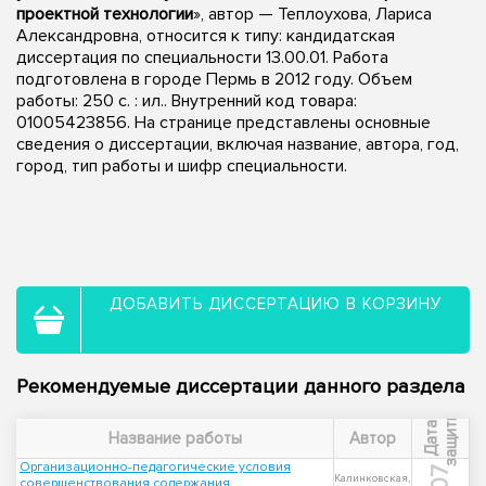
проектной технологии
», автор — Теплоухова, Лариса
Александровна, относится к типу: кандидатская
диссертация по специальности 13.00.01. Работа
подготовлена в городе Пермь в 2012 году. Объем
работы: 250 с. : ил.. Внутренний код товара:
01005423856. На странице представлены основные
сведения о диссертации, включая название, автора, год,
город, тип работы и шифр специальности.
ДОБАВИТЬ ДИССЕРТАЦИЮ В КОРЗИНУ
Рекомендуемые диссертации данного раздела
ы
Д
а
т
а
з
а
щ
и
т
Название работы
Автор
Организационно-педагогические условия
Калинковская,
совершенствования содержания