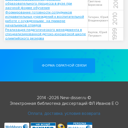
2007
Светлана
образовательного процесса в вузе при
Борисовна
заочной форме обучения
Формирование готовности сотрудников
2010
исправительных учреждений к воспитательной
Гагарин, Юрий
работе с осужденными : на примере
Владимирович
начальников отрядов
Реализация педагогического менеджмента в
1999
Карпов, Юрий
специализированной детско-юношеской школе
Петрович
олимпийского резерва
ФОРМА ОБРАТНОЙ СВЯЗИ
2014 -2026 New-disser.ru ©
Электронная библиотека диссертаций ФЛ Иванов Е О
Оплата, доставка, условия возврата