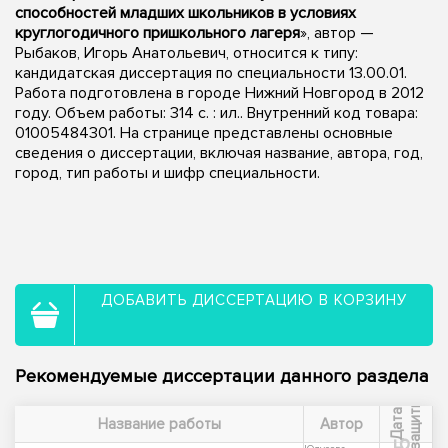
способностей младших школьников в условиях
круглогодичного пришкольного лагеря
», автор —
Рыбаков, Игорь Анатольевич, относится к типу:
кандидатская диссертация по специальности 13.00.01.
Работа подготовлена в городе Нижний Новгород в 2012
году. Объем работы: 314 с. : ил.. Внутренний код товара:
01005484301. На странице представлены основные
сведения о диссертации, включая название, автора, год,
город, тип работы и шифр специальности.
ДОБАВИТЬ ДИССЕРТАЦИЮ В КОРЗИНУ
Рекомендуемые диссертации данного раздела
ы
Д
а
т
а
з
а
щ
и
т
Название работы
Автор