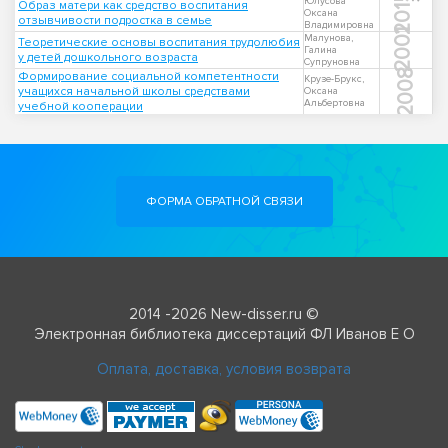
2015
Юлусова
Образ матери как средство воспитания
Оксана
отзывчивости подростка в семье
Владимировна
2001
Малунова,
Теоретические основы воспитания трудолюбия
Галина
у детей дошкольного возраста
Супруновна
2008
Формирование социальной компетентности
Крузе-Брукс,
учащихся начальной школы средствами
Оксана
Альбертовна
учебной кооперации
ФОРМА ОБРАТНОЙ СВЯЗИ
2014 -2026 New-disser.ru ©
Электронная библиотека диссертаций ФЛ Иванов Е О
Оплата, доставка, условия возврата