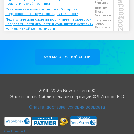
Яхиновна
педагогической практики
2000
Тимошко,
Становление взаимоотношений старших
Елена
подростков во внеучебной деятельности
Алексеевна
Педагогическая система воспитания творческой
2001
Евтушенко,
направленности личности школьников в условиях
Сергей
Викторович
коллективной деятельности
ФОРМА ОБРАТНОЙ СВЯЗИ
2014 -2026 New-disser.ru ©
Электронная библиотека диссертаций ФЛ Иванов Е О
Оплата, доставка, условия возврата
Check passport