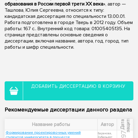
образования в России первой трети XX века
», автор —
Ташлова, Юлия Сергеевна, относится к типу:
кандидатская диссертация по специальности 13.00.01.
Работа подготовлена в городе Тверь в 2012 году. Объем
работы: 167 с.. Внутренний код товара: 01005405135. На
странице представлены основные сведения о
диссертации, включая название, автора, год, город, тип
работы и шифр специальности.
ДОБАВИТЬ ДИССЕРТАЦИЮ В КОРЗИНУ
Рекомендуемые диссертации данного раздела
ы
Д
а
т
а
з
а
щ
и
т
Название работы
Автор
Формирование проектировочных умений
1997
Баранова,
студентов университета в процессе
Зубарьзят