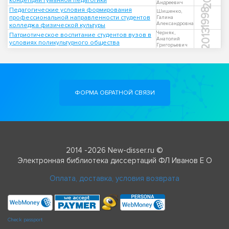
концепции гуманной педагогики
Андреевич
Педагогические условия формирования
1998
Шишенко,
профессиональной направленности студентов
Галина
Александровна
колледжа физической культуры
2013
Черняк,
Патриотическое воспитание студентов вузов в
Анатолий
условиях поликультурного общества
Григорьевич
ФОРМА ОБРАТНОЙ СВЯЗИ
2014 -2026 New-disser.ru ©
Электронная библиотека диссертаций ФЛ Иванов Е О
Оплата, доставка, условия возврата
Check passport