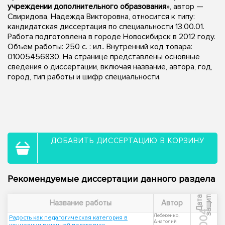
учреждении дополнительного образования
», автор —
Свиридова, Надежда Викторовна, относится к типу:
кандидатская диссертация по специальности 13.00.01.
Работа подготовлена в городе Новосибирск в 2012 году.
Объем работы: 250 с. : ил.. Внутренний код товара:
01005456830. На странице представлены основные
сведения о диссертации, включая название, автора, год,
город, тип работы и шифр специальности.
ДОБАВИТЬ ДИССЕРТАЦИЮ В КОРЗИНУ
Рекомендуемые диссертации данного раздела
ы
Д
а
т
а
з
а
щ
и
т
Название работы
Автор
2004
Лебеденко,
Радость как педагогическая категория в
Анатолий