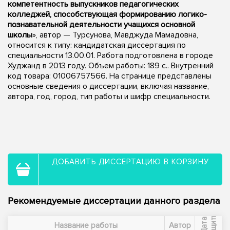
компетентность выпускников педагогических
колледжей, способствующая формированию логико-
познавательной деятельности учащихся основной
школы
», автор — Турсунова, Мавджуда Мамадовна,
относится к типу: кандидатская диссертация по
специальности 13.00.01. Работа подготовлена в городе
Худжанд в 2013 году. Объем работы: 189 с.. Внутренний
код товара: 01006757566. На странице представлены
основные сведения о диссертации, включая название,
автора, год, город, тип работы и шифр специальности.
ДОБАВИТЬ ДИССЕРТАЦИЮ В КОРЗИНУ
Рекомендуемые диссертации данного раздела
ы
Д
а
т
а
з
а
щ
и
т
Название работы
Автор