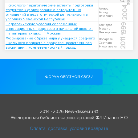
Психолого-педагогические аспекты подготовки
2004
Ажиев,
студентов к формированию авторитетных
Ахмед
отношений в педагогической деятельности в
Вахаевич
условиях Чеченской Республики
Педагогические условия современных
1999
Гончаров,
инновационных процессов в начальной школе :
Максим
Викторович
На материалах школ г. Москвы
Формирование образа мира у учащихся среднего
2011
Лопарева,
школьного возраста в процессе нравственного
Светлана
Николаевна
воспитания: компетентностный подход
ФОРМА ОБРАТНОЙ СВЯЗИ
2014 -2026 New-disser.ru ©
Электронная библиотека диссертаций ФЛ Иванов Е О
Оплата, доставка, условия возврата