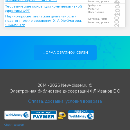
условиях современной школы
Александровна
2004
Требухина,
Теоретические концепции коммуникативной
Наталья
дидактики ФРГ
Васильевна
Научно-просветительская деятельность и
2001
Хатаева, Рима
педагогические воззрения Х. А. Уруймагова,
Александровна
1864-1919 гг.
ФОРМА ОБРАТНОЙ СВЯЗИ
2014 -2026 New-disser.ru ©
Электронная библиотека диссертаций ФЛ Иванов Е О
Оплата, доставка, условия возврата
Check passport