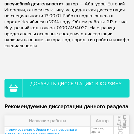
внеучебной деятельности
», автор — Абатуров, Евгений
Игоревич, относится к типу: кандидатская диссертация
по специальности 13.00.01. Работа подготовлена в
городе Челябинск в 2014 году. Объем работы: 213 с. : ил..
Внутренний код товара: 01007494030. На странице
представлены основные сведения о диссертации,
включая название, автора, год, город, тип работы и шифр
специальности.
ДОБАВИТЬ ДИССЕРТАЦИЮ В КОРЗИНУ
Рекомендуемые диссертации данного раздела
ы
Д
а
т
а
з
а
щ
и
т
Название работы
Автор
2013
Силкина,
Формирование образа мира подростка в
Ирина