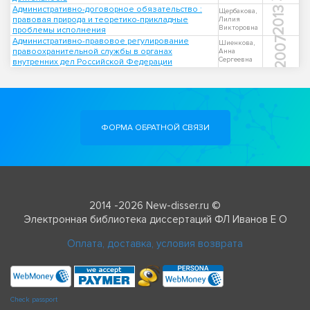
Административно-договорное обязательство :
2013
Щербакова,
правовая природа и теоретико-прикладные
Лилия
Викторовна
проблемы исполнения
2007
Административно-правовое регулирование
Шиенкова,
правоохранительной службы в органах
Анна
Сергеевна
внутренних дел Российской Федерации
ФОРМА ОБРАТНОЙ СВЯЗИ
2014 -2026 New-disser.ru ©
Электронная библиотека диссертаций ФЛ Иванов Е О
Оплата, доставка, условия возврата
Check passport