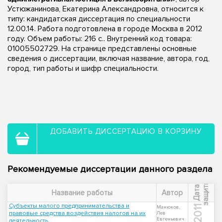
Устюжанинова, Екатерина Александровна, относится к
типу: кандидатская диссертация по специальности
12.00.14. Работа подготовлена в городе Москва в 2012
году. Объем работы: 216 с.. Внутренний код товара:
01005502729. На странице представлены основные
сведения о диссертации, включая название, автора, год,
город, тип работы и шифр специальности.
ДОБАВИТЬ ДИССЕРТАЦИЮ В КОРЗИНУ
Рекомендуемые диссертации данного раздела
ы
Д
а
т
а
з
а
щ
и
т
Название работы
Автор
Субъекты малого предпринимательства и
2011
Манюков,
правовые средства воздействия налогов на их
Лев
Евгеньевич
деятельность