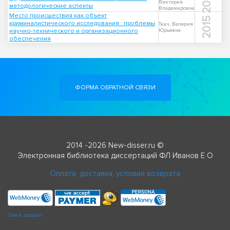
2013
Виктория
методологические аспекты
Владимировна
Место происшествия как объект
2015
криминалистического исследования : проблемы
Ткач, Валерия
научно-технического и организационного
Юрьевна
обеспечения
ФОРМА ОБРАТНОЙ СВЯЗИ
2014 -2026 New-disser.ru ©
Электронная библиотека диссертаций ФЛ Иванов Е О
Оплата, доставка, условия возврата
Check passport