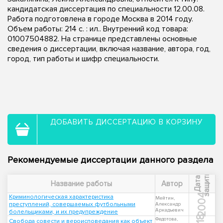
кандидатская диссертация по специальности 12.00.08.
Работа подготовлена в городе Москва в 2014 году.
Объем работы: 214 с. : ил.. Внутренний код товара:
01007504882. На странице представлены основные
сведения о диссертации, включая название, автора, год,
город, тип работы и шифр специальности.
ДОБАВИТЬ ДИССЕРТАЦИЮ В КОРЗИНУ
Рекомендуемые диссертации данного раздела
ы
Д
а
т
а
з
а
щ
и
т
Название работы
Автор
2004
Криминологическая характеристика
Мейтин,
преступлений, совершаемых футбольными
Александр
Аркадьевич
болельщиками, и их предупреждение
Федотова,
Свобода совести и вероисповедания как объект