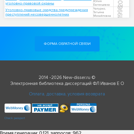
2018
Юлия
уголовно-правовой охраны
Евгеньевна
1998
Чапурко,
Уголовно-правовые средства предупреждения
Татьяна
преступлений несовершеннолетних
Михайловна
ФОРМА ОБРАТНОЙ СВЯЗИ
2014 -2026 New-disser.ru ©
Электронная библиотека диссертаций ФЛ Иванов Е О
Оплата, доставка, условия возврата
Check passport
Время генерации: 0.121, запросов: 962