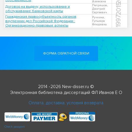
собственности
Азимовна
2015
Петряшов,
Договор на выдачу, использование и
Дмитрий
обслуживание банковской карты
Сергеевич
Гражданская правосубъектность органов
1997
Ручкина,
внутренних дел Российской Федерации :
Гульнара
Флюровна
Организационно-правовые аспекты
ФОРМА ОБРАТНОЙ СВЯЗИ
2014 -2026 New-disser.ru ©
Электронная библиотека диссертаций ФЛ Иванов Е О
Оплата, доставка, условия возврата
Check passport