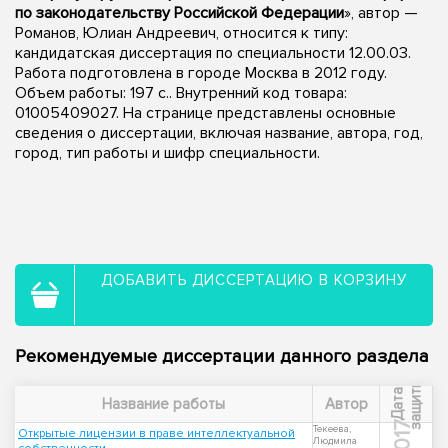
по законодательству Российской Федерации
», автор —
Романов, Юлиан Андреевич, относится к типу:
кандидатская диссертация по специальности 12.00.03.
Работа подготовлена в городе Москва в 2012 году.
Объем работы: 197 с.. Внутренний код товара:
01005409027. На странице представлены основные
сведения о диссертации, включая название, автора, год,
город, тип работы и шифр специальности.
ДОБАВИТЬ ДИССЕРТАЦИЮ В КОРЗИНУ
Рекомендуемые диссертации данного раздела
ы
Д
а
т
а
з
а
щ
и
т
Название работы
Автор
2017
Текеева,
Открытые лицензии в праве интеллектуальной
Людмила