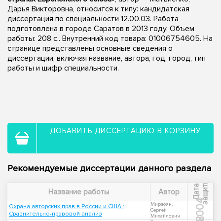
Дарья Викторовна, относится к типу: кандидатская
диссертация по специальности 12.00.03. Работа
подготовлена в городе Саратов в 2013 году. Объем
работы: 208 с.. Внутренний код товара: 01006754605. На
странице представлены основные сведения о
диссертации, включая название, автора, год, город, тип
работы и шифр специальности.
ДОБАВИТЬ ДИССЕРТАЦИЮ В КОРЗИНУ
Рекомендуемые диссертации данного раздела
ы
Д
а
т
а
з
а
щ
и
т
Название работы
Автор
2004
Мирзоян,
Охрана авторских прав в России и США :
Сергей
Сравнительно-правовой анализ
Михайлович