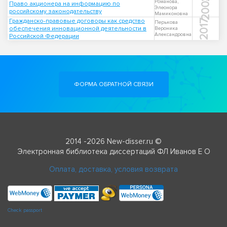
2008
Романова,
Право акционера на информацию по
Элеонора
российскому законодательству
Мамиконовна
Гражданско-правовые договоры как средство
2017
Перькова
обеспечения инновационной деятельности в
Вероника
Александровна
Российской Федерации
ФОРМА ОБРАТНОЙ СВЯЗИ
2014 -2026 New-disser.ru ©
Электронная библиотека диссертаций ФЛ Иванов Е О
Оплата, доставка, условия возврата
Check passport