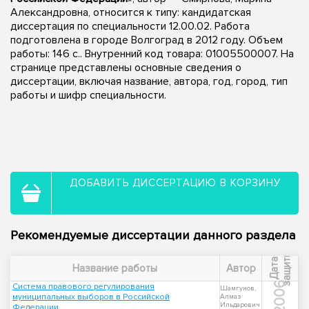
Александровна, относится к типу: кандидатская
диссертация по специальности 12.00.02. Работа
подготовлена в городе Волгоград в 2012 году. Объем
работы: 146 с.. Внутренний код товара: 01005500007. На
странице представлены основные сведения о
диссертации, включая название, автора, год, город, тип
работы и шифр специальности.
ДОБАВИТЬ ДИССЕРТАЦИЮ В КОРЗИНУ
Рекомендуемые диссертации данного раздела
ы
Д
а
т
а
з
а
щ
и
т
Название работы
Автор
2006
Система правового регулирования
Шамгунов,
муниципальных выборов в Российской
Алмаз
Ильдарович
Федерации