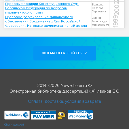
2002
Правовые позиции Конституционного Суда
Волкова,
Российской Федерации по вопросам
Наталья
Сергеевна
парламентского права
Правовое регулирование финансового
1999
Сурков,
обеспечения Вооруженных Сил Российской
Александр
Николаевич
Федерации : Историко-административный аспект
ФОРМА ОБРАТНОЙ СВЯЗИ
2014 -2026 New-disser.ru ©
Электронная библиотека диссертаций ФЛ Иванов Е О
Оплата, доставка, условия возврата
Check passport