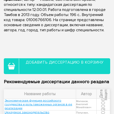
относится к типу: кандидатская диссертация по
специальности 12.00.01. Работа подготовлена в городе
Тамбов в 2013 году. Объем работы: 196 с.. Внутренний
код товара: 01006766106. На странице представлены
основные сведения о диссертации, включая название,
автора, год, город, тип работы и шифр специальности.
ДОБАВИТЬ ДИССЕРТАЦИЮ В КОРЗИНУ
Рекомендуемые диссертации данного раздела
ы
Д
а
т
а
з
а
щ
и
т
Название работы
Автор
2006
Экономическая функция российского
Милюков,
государства и роль таможенных органов в ее
Анатолий
Михайлович
реализации
Цензурное законодательство
Полусмак,