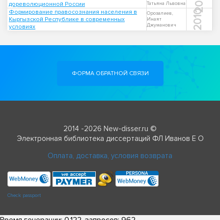
2003
дореволюционной России
Татьяна Львовна
Формирование правосознания населения в
2010
Орозалиев,
Кыргызской Республике в современных
Инаят
Джуманович
условиях
ФОРМА ОБРАТНОЙ СВЯЗИ
2014 -2026 New-disser.ru ©
Электронная библиотека диссертаций ФЛ Иванов Е О
Оплата, доставка, условия возврата
Check passport