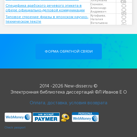
Толкуновна
2005
Сканави,
Специфика арабского речевого этикета в
Александр
сфере официально-деловой коммуникации
Андреевич
2005
Кутафьева,
Типовое строение фразы в японском научно-
Наталия
техническом тексте
Витальевна
ФОРМА ОБРАТНОЙ СВЯЗИ
2014 -2026 New-disser.ru ©
Электронная библиотека диссертаций ФЛ Иванов Е О
Оплата, доставка, условия возврата
Check passport