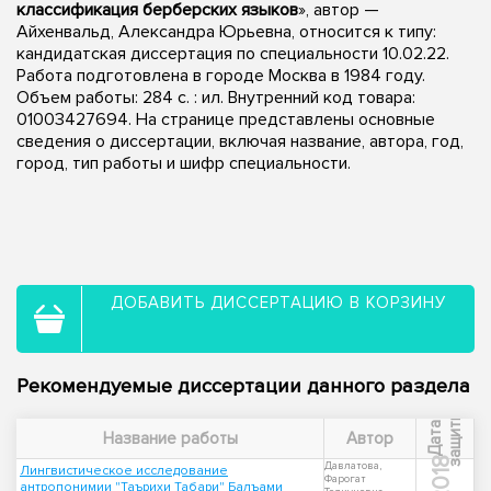
классификация берберских языков
», автор —
Айхенвальд, Александра Юрьевна, относится к типу:
кандидатская диссертация по специальности 10.02.22.
Работа подготовлена в городе Москва в 1984 году.
Объем работы: 284 c. : ил. Внутренний код товара:
01003427694. На странице представлены основные
сведения о диссертации, включая название, автора, год,
город, тип работы и шифр специальности.
ДОБАВИТЬ ДИССЕРТАЦИЮ В КОРЗИНУ
Рекомендуемые диссертации данного раздела
ы
Д
а
т
а
з
а
щ
и
т
Название работы
Автор
2018
Давлатова,
Лингвистическое исследование
Фарогат
антропонимии "Таърихи Табари" Балъами