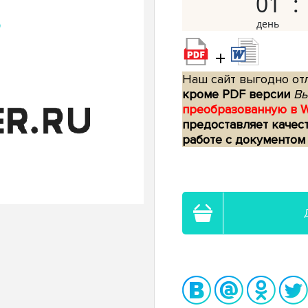
01
+
Наш сайт выгодно отл
кроме PDF версии
Вы
преобразованную в 
предоставляет качес
работе с документом