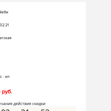
айеби
.02.21
атская
с. : ил
 руб.
нчания действия скидки