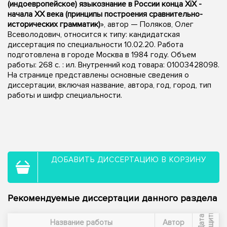
(индоевропейское) языкознание в России конца XiX -
начала XX века (принципы построения сравнительно-
исторических грамматик)
», автор — Поляков, Олег
Всеволодович, относится к типу: кандидатская
диссертация по специальности 10.02.20. Работа
подготовлена в городе Москва в 1984 году. Объем
работы: 268 c. : ил. Внутренний код товара: 01003428098.
На странице представлены основные сведения о
диссертации, включая название, автора, год, город, тип
работы и шифр специальности.
ДОБАВИТЬ ДИССЕРТАЦИЮ В КОРЗИНУ
Рекомендуемые диссертации данного раздела
ы
Д
а
т
а
з
а
щ
и
т
Название работы
Автор