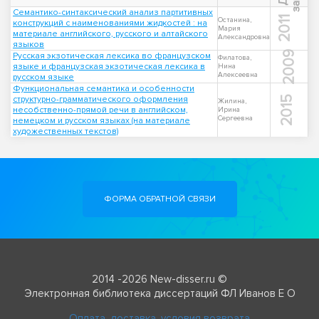
Семантико-синтаксический анализ партитивных
2011
Останина,
конструкций с наименованиями жидкостей : на
Мария
материале английского, русского и алтайского
Александровна
языков
2009
Русская экзотическая лексика во французском
Филатова,
языке и французская экзотическая лексика в
Нина
Алексеевна
русском языке
Функциональная семантика и особенности
структурно-грамматического оформления
2015
Жилина,
несобственно-прямой речи в английском,
Ирина
Сергеевна
немецком и русском языках (на материале
художественных текстов)
ФОРМА ОБРАТНОЙ СВЯЗИ
2014 -2026 New-disser.ru ©
Электронная библиотека диссертаций ФЛ Иванов Е О
Оплата, доставка, условия возврата