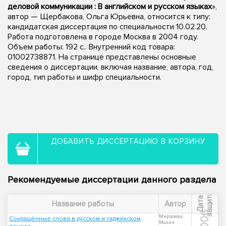
деловой коммуникации : В английском и русском языках
»,
автор — Щербакова, Ольга Юрьевна, относится к типу:
кандидатская диссертация по специальности 10.02.20.
Работа подготовлена в городе Москва в 2004 году.
Объем работы: 192 с.. Внутренний код товара:
01002738871. На странице представлены основные
сведения о диссертации, включая название, автора, год,
город, тип работы и шифр специальности.
ДОБАВИТЬ ДИССЕРТАЦИЮ В КОРЗИНУ
Рекомендуемые диссертации данного раздела
ы
Д
а
т
а
з
а
щ
и
т
Название работы
Автор
2006
Мирзоева,
Сокращённые слова в русском и таджикском
Махин