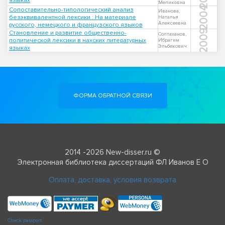
языках
Меликовна
2004
Сопоставительно-типологический анализ
Иванова,
безэквивалентной лексики : На материале
Наталья
Алексеевна
русского, немецкого и французского языков
2009
Становление и развитие общественно-
Солтаханов,
политической лексики в нахских литературных
Ибрагим
Эльбекович
языках
ФОРМА ОБРАТНОЙ СВЯЗИ
2014 -2026 New-disser.ru ©
Электронная библиотека диссертаций ФЛ Иванов Е О
Оплата, доставка, условия возврата
Check passport