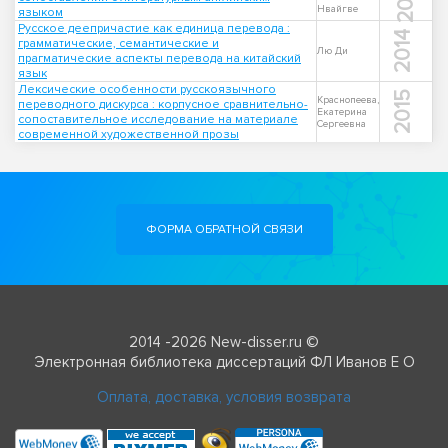
Нвайгве
языком
Русское деепричастие как единица перевода :
2014
грамматические, семантические и
Лю Ди
прагматические аспекты перевода на китайский
язык
Лексические особенности русскоязычного
2015
Краснопеева,
переводного дискурса : корпусное сравнительно-
Екатерина
сопоставительное исследование на материале
Сергеевна
современной художественной прозы
ФОРМА ОБРАТНОЙ СВЯЗИ
2014 -2026 New-disser.ru ©
Электронная библиотека диссертаций ФЛ Иванов Е О
Оплата, доставка, условия возврата