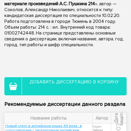
материале произведений А.С. Пушкина 214
», автор —
Соколов, Александр Николаевич, относится к типу:
кандидатская диссертация по специальности 10.02.20.
Работа подготовлена в городе Тюмень в 2004 году.
Объем работы: 214 с. : ил.. Внутренний код товара:
01002742448. На странице представлены основные
сведения о диссертации, включая название, автора, год,
город, тип работы и шифр специальности.
ДОБАВИТЬ ДИССЕРТАЦИЮ В КОРЗИНУ
Рекомендуемые диссертации данного раздела
ы
Д
а
т
а
з
а
щ
и
т
Название работы
Автор
2007
Новый сленг в английском языке XX века : в
Сирил
сопоставлении с литературным английским
Чебюке