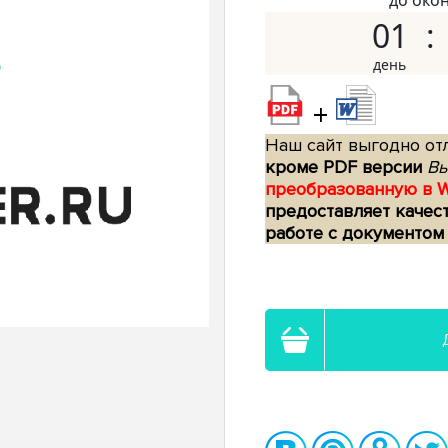
до око
01
+
Наш сайт выгодно отл
кроме PDF версии
Вы
преобразованную в 
предоставляет качес
работе с документом