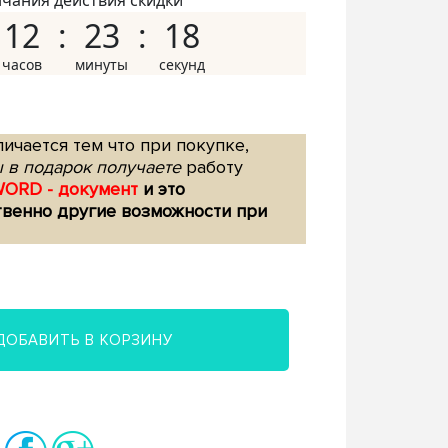
нчания действия скидки
12
23
17
ичается тем что при покупке,
 в подарок получаете
работу
WORD - документ
и это
твенно другие возможности при
ДОБАВИТЬ В КОРЗИНУ