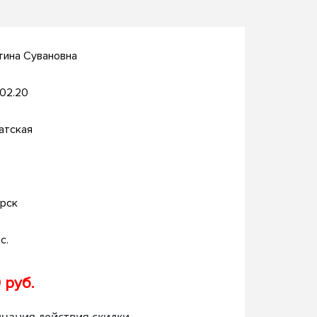
тина Сувановна
.02.20
атская
рск
с.
 руб.