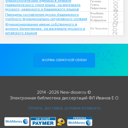
2007
Фразеологические единицы в зеркале
Галиева,
грамматического строя языка : на материале
Гузель
Рафаэловна
русского, немецкого и башкирского языков
2004
Яныбаева,
Принципы составления русско-башкирского
Гульниса
учебного функционально-ситуативного словаря
Ягафаровна
Функционирование имени собственного в
2012
аспекте билингвизма : на материале русского и
Ли Чэньчэнь
китайского языков
ФОРМА ОБРАТНОЙ СВЯЗИ
2014 -2026 New-disser.ru ©
Электронная библиотека диссертаций ФЛ Иванов Е О
Оплата, доставка, условия возврата