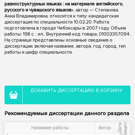
разноструктурных языках : на материале английского,
русского и чувашского языков
», автор — Степанова,
Анна Владимировна, относится к типу: кандидатская
диссертация по специальности 10.02.20. Работа
подготовлена в городе Чебоксары в 2007 году. Объем
работы: 198 с. : ил.. Внутренний код товара: 01003357094.
На странице представлены основные сведения о
диссертации, включая название, автора, год, город, тип
работы и шифр специальности.
ДОБАВИТЬ ДИССЕРТАЦИЮ В КОРЗИНУ
Рекомендуемые диссертации данного раздела
ы
Д
а
т
а
з
а
щ
и
т
Название работы
Автор