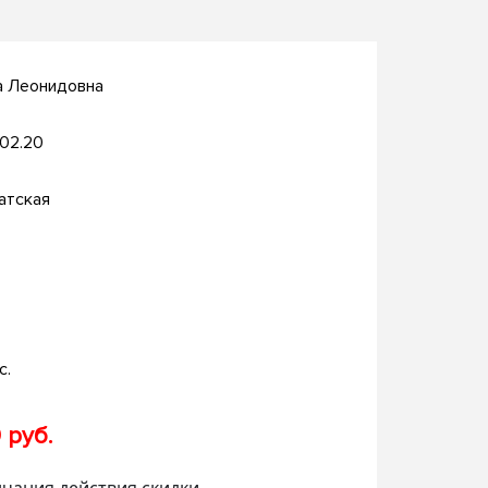
а Леонидовна
.02.20
атская
с.
 руб.