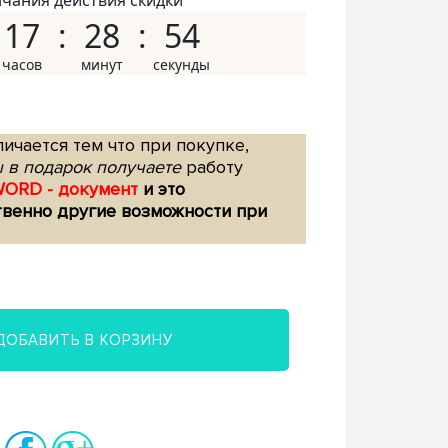
нчания действия скидки
17
28
53
ичается тем что при покупке,
 в подарок получаете
работу
WORD - документ
и это
твенно другие возможности при
ДОБАВИТЬ В КОРЗИНУ