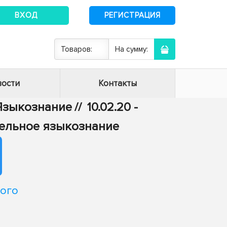
ВХОД
РЕГИСТРАЦИЯ
Товаров:
На сумму:
ости
Контакты
- Языкознание
//
10.02.20 -
тельное языкознание
ого