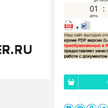
до око
01
+
Наш сайт выгодно отл
кроме PDF версии
Вы
преобразованную в 
предоставляет качес
работе с документом