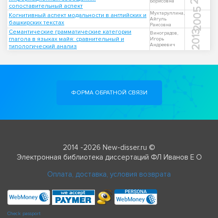
Борисовна
сопоставительный аспект
2005
Мухтаруллина,
Когнитивный аспект модальности в английских и
Айгуль
башкирских текстах
Раисовна
Семантические грамматические категории
2013
Виноградов,
глагола в языках майя: сравнительный и
Игорь
Андреевич
типологический анализ
ФОРМА ОБРАТНОЙ СВЯЗИ
2014 -2026 New-disser.ru ©
Электронная библиотека диссертаций ФЛ Иванов Е О
Оплата, доставка, условия возврата
Check passport