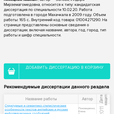
Мирземагомедовна, относится к типу: кандидатская
диссертация по специальности 10.02.20. Работа
подготовлена в городе Махачкала в 2009 году. Объем
работы: 165 с.. Внутренний код товара: 01004271290. На
странице представлены основные сведения о
диссертации, включая название, автора, год, город, тип
работы и шифр специальности.
ДОБАВИТЬ ДИССЕРТАЦИЮ В КОРЗИНУ
Рекомендуемые диссертации данного раздела
ы
Д
а
т
а
з
а
щ
и
т
Название работы
Автор
Структурные и семантико-стилистические
2011
Пономаренко,
особенности текстов английских и русских
Елена
информационных сообщений: