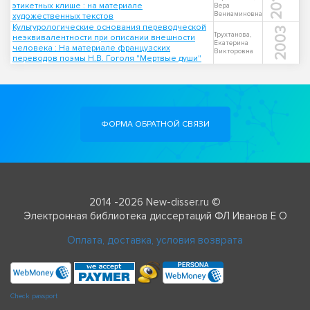
2011
этикетных клише : на материале
Вера
Вениаминовна
художественных текстов
Культурологические основания переводческой
2003
Трухтанова,
неэквивалентности при описании внешности
Екатерина
человека : На материале французских
Викторовна
переводов поэмы Н.В. Гоголя "Мертвые души"
ФОРМА ОБРАТНОЙ СВЯЗИ
2014 -2026 New-disser.ru ©
Электронная библиотека диссертаций ФЛ Иванов Е О
Оплата, доставка, условия возврата
Check passport