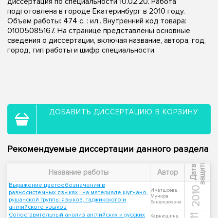
диссертация по специальности 10.02.20. Работа
подготовлена в городе Екатеринбург в 2010 году.
Объем работы: 474 с. : ил.. Внутренний код товара:
01005085167. На странице представлены основные
сведения о диссертации, включая название, автора, год,
город, тип работы и шифр специальности.
ДОБАВИТЬ ДИССЕРТАЦИЮ В КОРЗИНУ
Рекомендуемые диссертации данного раздела
ы
Д
а
т
а
з
а
щ
и
т
Название работы
Автор
Выражение цветообозначения в
2010
Иматшоева,
разносистемных языках : на материале шугнано-
Мунира
рушанской группы языков, таджикского и
Бандишоевна
английского языков
Сопоставительный анализ английских и русских
Карнюшина,