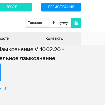
ВХОД
РЕГИСТРАЦИЯ
Товаров:
На сумму:
ости
Контакты
- Языкознание
//
10.02.20 -
тельное языкознание
м и