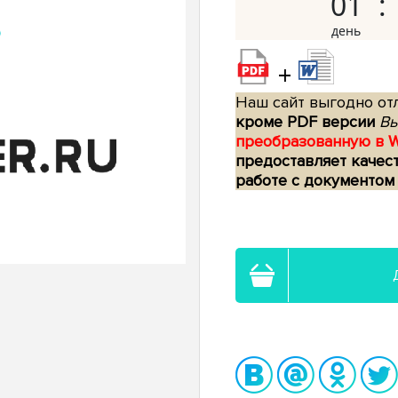
01
+
Наш сайт выгодно отл
кроме PDF версии
Вы
преобразованную в 
предоставляет качес
работе с документом