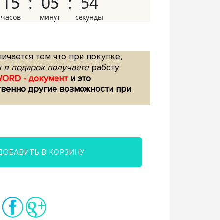
15
05
53
ичается тем что при покупке,
 в подарок получаете
работу
WORD - документ
и это
твенно другие возможности при
ДОБАВИТЬ В КОРЗИНУ