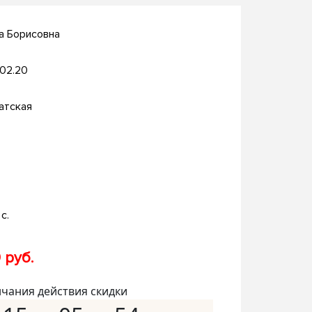
а Борисовна
.02.20
атская
с.
 руб.
нчания действия скидки