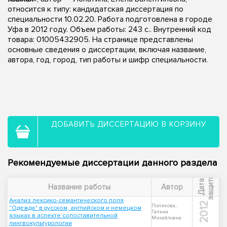
относится к типу: кандидатская диссертация по
специальности 10.02.20. Работа подготовлена в городе
Уфа в 2012 году. Объем работы: 243 с.. Внутренний код
товара: 01005432905. На странице представлены
основные сведения о диссертации, включая название,
автора, год, город, тип работы и шифр специальности.
ДОБАВИТЬ ДИССЕРТАЦИЮ В КОРЗИНУ
Рекомендуемые диссертации данного раздела
ы
Д
а
т
а
з
а
щ
и
т
Название работы
Автор
Анализ лексико-семантического поля
2012
Полякова,
"Одежда" в русском, английском и немецком
Галина
языках в аспекте сопоставительной
Михайловна
лингвокультурологии