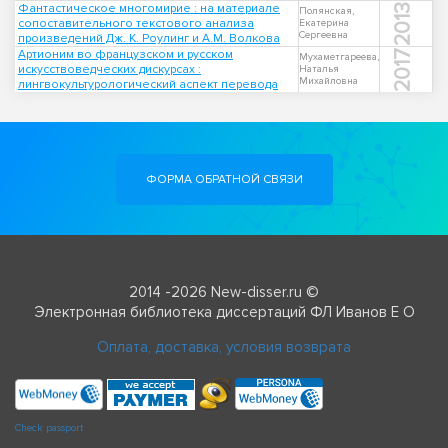
Фантастическое многомирие : на материале
2013
Полянская,
сопоставительного текстового анализа
Екатерина
Сергеевна
произведений Дж. К. Роулинг и А.М. Волкова
Артионим во французском и русском
2017
Мухаметгареева,
искусствоведческих дискурсах :
Наталья
Михайловна
лингвокультурологический аспект перевода
ФОРМА ОБРАТНОЙ СВЯЗИ
2014 -2026 New-disser.ru ©
Электронная библиотека диссертаций ФЛ Иванов Е О
Оплата, доставка, условия возврата
Check passport