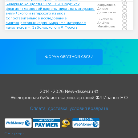
2009
Бинарные концепты "Огонь" и "Вода" как
Хайруллина,
фрагмент языковой картины мира : на материале
Динара
Дилшатовна
английского и татарского языков
2003
Сопоставительное исследование
Тимофеева,
лингвоцветовых картин мира : На материале
Альбина
Михайловна
идиолектов Н. Заболоцкого и Р. Фроста
ФОРМА ОБРАТНОЙ СВЯЗИ
2014 -2026 New-disser.ru ©
Электронная библиотека диссертаций ФЛ Иванов Е О
Оплата, доставка, условия возврата
Check passport