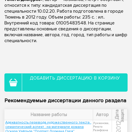
относится к типу: кандидатская диссертация по
специальности 10.02.20. Работа подготовлена в городе
Тюмень в 2012 году. Объем работы: 235 с. : ил..
Внутренний код товара: 01005483548. На странице
представлены основные сведения о диссертации,
включая название, автора, год, город, тип работы и шифр
специальности.
ДОБАВИТЬ ДИССЕРТАЦИЮ В КОРЗИНУ
Рекомендуемые диссертации данного раздела
ы
Д
а
т
а
з
а
щ
и
т
Название работы
Автор
Адекватность перевода художественного текста :
2012
Лукманова,
семантический аспект : на материале романа
Рената
Разифовна
Оскара Уайльда "Портрет Дориана Грея"