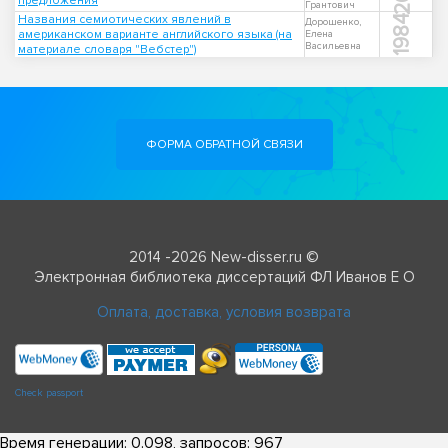
предложения
Грантович
Названия семиотических явлений в
1984
Дорошенко,
американском варианте английского языка (на
Елена
Васильевна
материале словаря "Вебстер")
ФОРМА ОБРАТНОЙ СВЯЗИ
2014 -2026 New-disser.ru ©
Электронная библиотека диссертаций ФЛ Иванов Е О
Оплата, доставка, условия возврата
Check passport
Время генерации: 0.098, запросов: 967