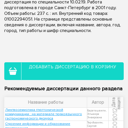
диссертация по специальности 10.02.19. Работа
подготовлена в городе Санкт-Петербург в 2001 году.
Объем работы: 237 с. : ил. Внутренний код товара:
01002294051. На странице представлены основные
сведения о диссертации, включая название, автора, год,
город, тип работы и шифр специальности.
ДОБАВИТЬ ДИССЕРТАЦИЮ В КОРЗИНУ
Рекомендуемые диссертации данного раздела
ы
Д
а
т
а
з
а
щ
и
т
Название работы
Автор
Лингвосемиотика глюттонической
2012
Бараташвили,
коммуникации : на материале тюркоязычного
Эльмира
Энверовна
гастрономического дискурса
2001
Тер-Авакян,
Строение информации и образование
Сергей