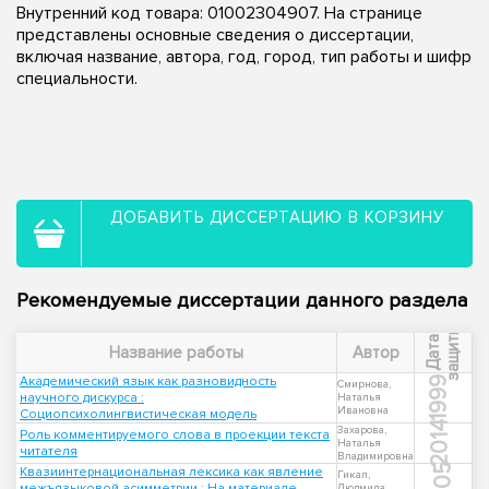
Внутренний код товара: 01002304907. На странице
представлены основные сведения о диссертации,
включая название, автора, год, город, тип работы и шифр
специальности.
ДОБАВИТЬ ДИССЕРТАЦИЮ В КОРЗИНУ
Рекомендуемые диссертации данного раздела
ы
Д
а
т
а
з
а
щ
и
т
Название работы
Автор
Академический язык как разновидность
1999
Смирнова,
научного дискурса :
Наталья
Ивановна
Социопсихолингвистическая модель
2014
Захарова,
Роль комментируемого слова в проекции текста
Наталья
читателя
Владимировна
2005
Квазиинтернациональная лексика как явление
Гикал,
межъязыковой асимметрии : На материале
Людмила