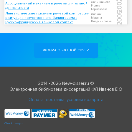
2002
Овчинникова,
Ассоциативный механизм в речемыслительной
Ирина
деятельности
Германовна
2005
Лингвистические признаки речевой компрессии
Лисник,
в ситуации искусственного билингвизма :
Марина
Владимировна
Русско-французский языковой контакт
ФОРМА ОБРАТНОЙ СВЯЗИ
2014 -2026 New-disser.ru ©
Электронная библиотека диссертаций ФЛ Иванов Е О
Оплата, доставка, условия возврата
Check passport