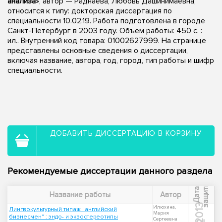
анализа
», автор — Раднаева, Любовь Дашинимаевна,
относится к типу: докторская диссертация по
специальности 10.02.19. Работа подготовлена в городе
Санкт-Петербург в 2003 году. Объем работы: 450 с. :
ил.. Внутренний код товара: 01002627999. На странице
представлены основные сведения о диссертации,
включая название, автора, год, город, тип работы и шифр
специальности.
ДОБАВИТЬ ДИССЕРТАЦИЮ В КОРЗИНУ
Рекомендуемые диссертации данного раздела
ы
Д
а
т
а
з
а
щ
и
т
Название работы
Автор
2013
Илюхина,
Лингвокультурный типаж "английский
Мария
бизнесмен" : эндо- и экзостереотипы
Сергеевна