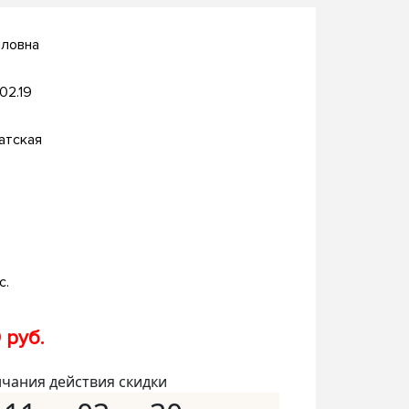
йловна
.02.19
атская
с.
 руб.
нчания действия скидки