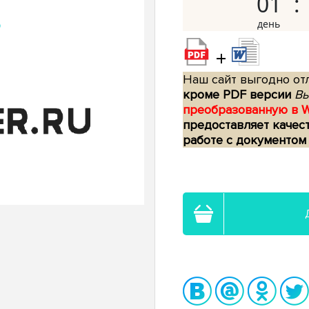
01
+
Наш сайт выгодно отл
кроме PDF версии
Вы
преобразованную в 
предоставляет качес
работе с документом