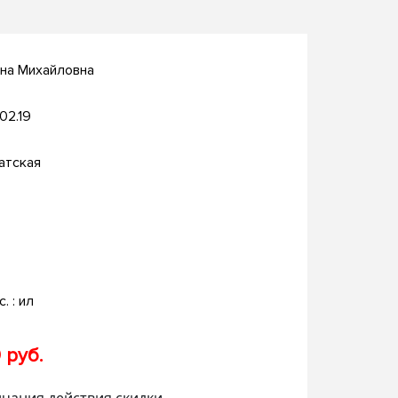
на Михайловна
.02.19
атская
с. : ил
 руб.