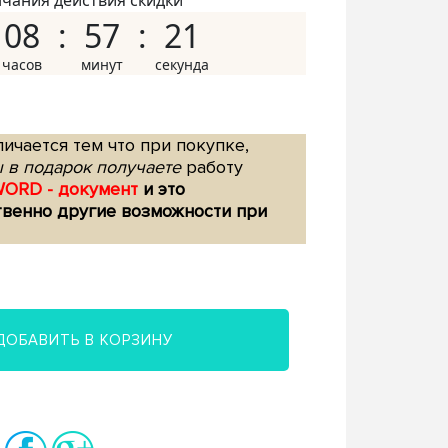
нчания действия скидки
08
57
20
ичается тем что при покупке,
 в подарок получаете
работу
WORD - документ
и это
твенно другие возможности при
ДОБАВИТЬ В КОРЗИНУ