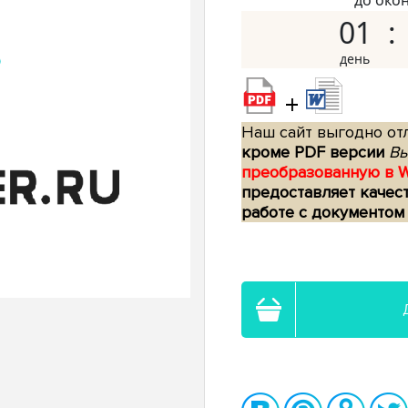
до око
01
+
Наш сайт выгодно отл
кроме PDF версии
Вы
преобразованную в 
предоставляет качес
работе с документом