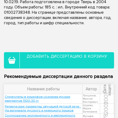
10.02.19. Работа подготовлена в городе Тверь в 2004
году. Объем работы: 185 с. : ил.. Внутренний код товара:
01002738348. На странице представлены основные
сведения о диссертации, включая название, автора, год,
город, тип работы и шифр специальности.
ДОБАВИТЬ ДИССЕРТАЦИЮ В КОРЗИНУ
Рекомендуемые диссертации данного раздела
ы
Д
а
т
а
з
а
щ
и
т
Название работы
Автор
2001
Лапшинов,
Стереотипы в языковом сознании русских
Максим
эмигрантов 1920-30 гг.
Викторович
2001
Шурова,
Ритмические параметры звучащей детской речи :
Мария
На материале русского и немецкого языков
Евгеньевна
Соотношение эксплицитного и имплицитного
Жулидов,