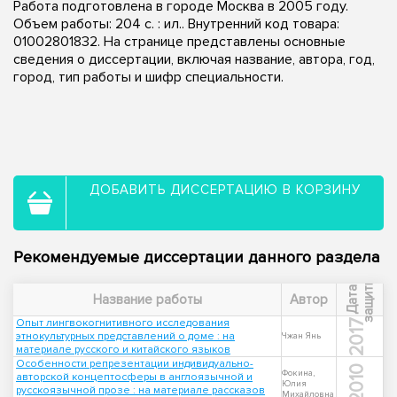
Работа подготовлена в городе Москва в 2005 году.
Объем работы: 204 с. : ил.. Внутренний код товара:
01002801832. На странице представлены основные
сведения о диссертации, включая название, автора, год,
город, тип работы и шифр специальности.
ДОБАВИТЬ ДИССЕРТАЦИЮ В КОРЗИНУ
Рекомендуемые диссертации данного раздела
ы
Д
а
т
а
з
а
щ
и
т
Название работы
Автор
Опыт лингвокогнитивного исследования
2017
этнокультурных представлений о доме : на
Чжан Янь
материале русского и китайского языков
Особенности репрезентации индивидуально-
2010
Фокина,
авторской концептосферы в англоязычной и
Юлия
русскоязычной прозе : на материале рассказов
Михайловна