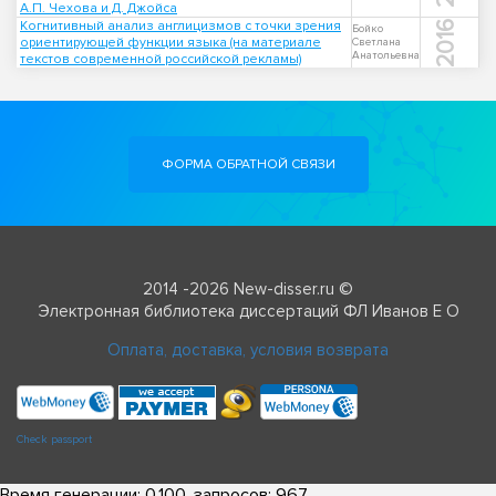
А.П. Чехова и Д. Джойса
Когнитивный анализ англицизмов с точки зрения
2016
Бойко
ориентирующей функции языка (на материале
Светлана
Анатольевна
текстов современной российской рекламы)
ФОРМА ОБРАТНОЙ СВЯЗИ
2014 -2026 New-disser.ru ©
Электронная библиотека диссертаций ФЛ Иванов Е О
Оплата, доставка, условия возврата
Check passport
Время генерации: 0.100, запросов: 967