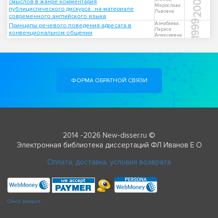
2008
смыслов в жанре комментария
Мирослава
публицистического дискурса : на материале
Львовна
современного английского языка
1999
Азнабаева,
Принципы речевого поведения адресата в
Лариса
конвенциональном общении
Алексеевна
ФОРМА ОБРАТНОЙ СВЯЗИ
2014 -2026 New-disser.ru ©
Электронная библиотека диссертаций ФЛ Иванов Е О
Оплата, доставка, условия возврата
Check passport