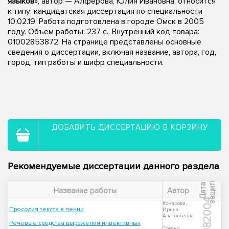
языков
», автор — Алферова, Юлия Ивановна, относится
к типу: кандидатская диссертация по специальности
10.02.19. Работа подготовлена в городе Омск в 2005
году. Объем работы: 237 с.. Внутренний код товара:
01002853872. На странице представлены основные
сведения о диссертации, включая название, автора, год,
город, тип работы и шифр специальности.
ДОБАВИТЬ ДИССЕРТАЦИЮ В КОРЗИНУ
Рекомендуемые диссертации данного раздела
ы
Д
а
т
а
з
а
щ
и
т
Название работы
Автор
2004
Комарова,
Просодия текста в пении
Ирина
Анатольевна
Речевые средства выражения инвективных
Степко,